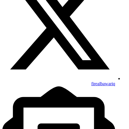
firealbawariq