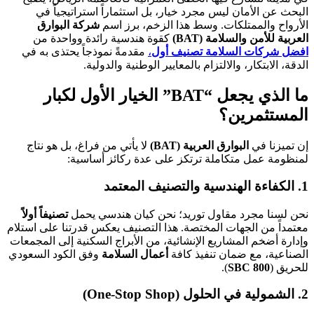
البحث عن الأمان ليس مجرد خيار، بل استثماراً استراتيجياً في
الأرواح والممتلكات. وسط هذا الزخم، برز اسم
شركة البوارق
العربية للأمن والسلامة (BAT)
كقوة هندسية رائدة وواحدة من
افضل شركات السلامة تصنيف أول
،
مقدمةً نموذجاً يحتذى به في
الدقة، الابتكار، والالتزام بالمعايير الوطنية والدولية.
ما الذي يجعل “BAT” الخيار الأول لكبار
المستثمرين؟
إن تميزنا في
البوارق العربية (BAT)
لا يأتي من فراغ، بل هو نتاج
لمنظومة عمل متكاملة ترتكز على عدة ركائز أساسية:
1. الكفاءة الهندسية والتصنيف المعتمد
نحن لسنا مجرد مقاول توريد؛ نحن كيان هندسي يحمل
تصنيفاً أولاً
معتمداً من الجهات المختصة. هذا التصنيف يعكس قدرتنا على استلام
وإدارة أضخم المشاريع الإنشائية، من الأبراج السكنية إلى المجمعات
الصناعية، مع ضمان تنفيذ كافة
أعمال السلامة
وفق الكود السعودي
للحريق (
SBC 800
).
2. الشمولية في الحلول (One-Stop Shop)