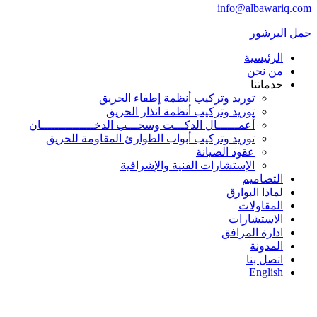
info@albawariq.com
حمل البرشور
الرئيسية
من نحن
خدماتنا
توريد وتركيب أنظمة إطفاء الحريق
توريد وتركيب أنظمة انذار الحريق
أعمــــــال الدكـــت وسحـــب الدخـــــــــــــــان
توريد وتركيب أبواب الطوارئ المقاومة للحريق
عقود الصيانة
الإستشارات الفنية والإشرافية
التصاميم
لماذا البوارق
المقاولات
الاستشارات
ادارة المرافق
المدونة
اتصل بنا
English