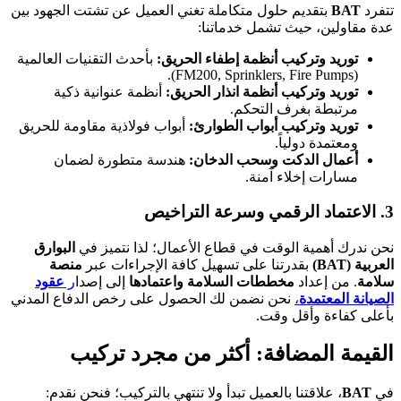
تتفرد
BAT
بتقديم حلول متكاملة تغني العميل عن تشتت الجهود بين
عدة مقاولين، حيث تشمل خدماتنا:
توريد وتركيب أنظمة إطفاء الحريق:
بأحدث التقنيات العالمية
(FM200, Sprinklers, Fire Pumps).
توريد وتركيب أنظمة انذار الحريق:
أنظمة عنوانية ذكية
مرتبطة بغرف التحكم.
توريد وتركيب أبواب الطوارئ:
أبواب فولاذية مقاومة للحريق
ومعتمدة دولياً.
أعمال الدكت وسحب الدخان:
هندسة متطورة لضمان
مسارات إخلاء آمنة.
3. الاعتماد الرقمي وسرعة التراخيص
نحن ندرك أهمية الوقت في قطاع الأعمال؛ لذا نتميز في
البوارق
العربية (BAT)
بقدرتنا على تسهيل كافة الإجراءات عبر
منصة
سلامة
. من إعداد
مخططات السلامة واعتمادها
إلى إصدا
ر
عقود
الصيانة المعتمدة
،
نحن نضمن لك الحصول على رخص الدفاع المدني
بأعلى كفاءة وأقل وقت.
القيمة المضافة: أكثر من مجرد تركيب
في
BAT
، علاقتنا بالعميل تبدأ ولا تنتهي بالتركيب؛ فنحن نقدم: