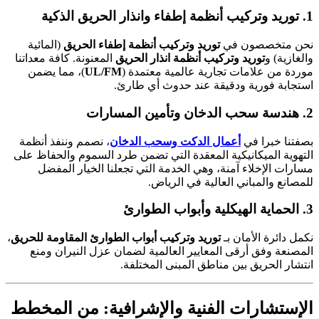
1. توريد وتركيب أنظمة إطفاء وانذار الحريق الذكية
نحن متخصصون في
توريد وتركيب أنظمة إطفاء الحريق
(المائية
والغازية) و
توريد وتركيب أنظمة انذار الحريق
المعنونة. كافة معداتنا
موردة من علامات تجارية عالمية معتمدة (
UL/FM
)، مما يضمن
استجابة فورية ودقيقة عند حدوث أي طارئ.
2. هندسة سحب الدخان وتأمين المسارات
بصفتنا خبرا في
أعمال الدكت وسحب الدخان
، نصمم وننفذ أنظمة
التهوية الميكانيكية المعقدة التي تضمن طرد السموم والحفاظ على
مسارات الإخلاء آمنة، وهي الخدمة التي تجعلنا الخيار المفضل
للمصانع والمباني العالية في الرياض.
3. الحماية الهيكلية وأبواب الطوارئ
نكمل دائرة الأمان بـ
توريد وتركيب أبواب الطوارئ المقاومة للحريق
،
المصنعة وفق أرقى المعايير العالمية لضمان عزل النيران ومنع
انتشار الحريق بين مناطق المبنى المختلفة.
الإستشارات الفنية والإشرافية: من المخطط