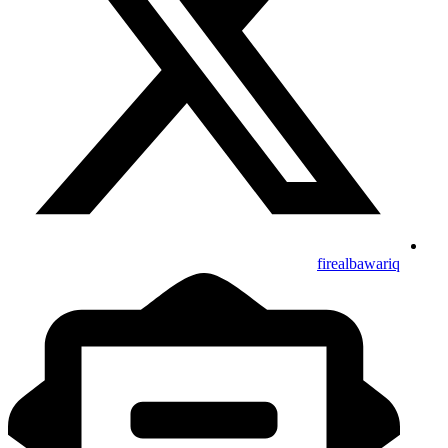
firealbawariq