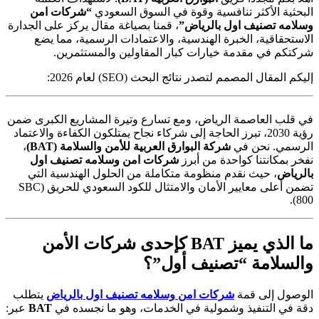
البحثية الأكثر تنافسية وقوة في السوق السعودي
“شركات امن
وسلامه تصنيف اول بالرياض”
، قمنا بصياغة مقال يركز على الجدارة
الاستحقاقية، الخبرة الهندسية، والاعتمادات الرسمية، مما يضع
شركتكم في مقدمة خيارات كبار المقاولين والمستثمرين.
إليكم المقال المصمم لتصدر نتائج البحث (SEO) لعام 2026:
في قلب العاصمة الرياض، ومع تسارع وتيرة المشاريع الكبرى ضمن
رؤية 2030، تبرز الحاجة إلى شركاء نجاح يمتلكون الكفاءة والاعتماد
الرسمي. نحن في
شركة البوارق العربية للأمن والسلامة (BAT)
،
نفخر بمكانتنا كواحدة من أبرز
شركات امن وسلامه تصنيف اول
بالرياض
، حيث نقدم منظومة متكاملة من الحلول الهندسية التي
تضمن أعلى معايير الأمان والامتثال للكود السعودي للحريق (SBC
800).
ما الذي يميز BAT كإحدى شركات الأمن
والسلامة “تصنيف أول”؟
الوصول إلى قمة
شركات امن وسلامه تصنيف اول بالرياض
يتطلب
دقة في التنفيذ وشمولية في الخدمات، وهو ما نجسده في
BAT
عبر: