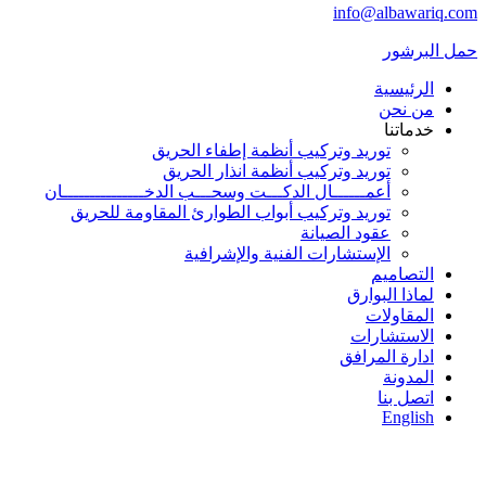
info@albawariq.com
حمل البرشور
الرئيسية
من نحن
خدماتنا
توريد وتركيب أنظمة إطفاء الحريق
توريد وتركيب أنظمة انذار الحريق
أعمــــــال الدكـــت وسحـــب الدخـــــــــــــــان
توريد وتركيب أبواب الطوارئ المقاومة للحريق
عقود الصيانة
الإستشارات الفنية والإشرافية
التصاميم
لماذا البوارق
المقاولات
الاستشارات
ادارة المرافق
المدونة
اتصل بنا
English