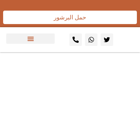
حمل البرشور
البوارق العربية (BAT): الخيار
الأول بين افضل شركات الأمن
والسلامة بالرياض