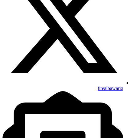
firealbawariq