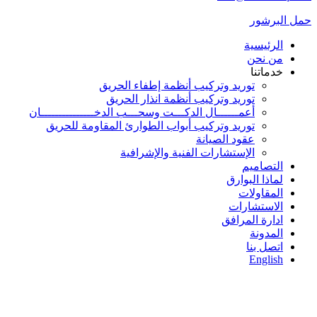
حمل البرشور
الرئيسية
من نحن
خدماتنا
توريد وتركيب أنظمة إطفاء الحريق
توريد وتركيب أنظمة انذار الحريق
أعمــــــال الدكـــت وسحـــب الدخـــــــــــــــان
توريد وتركيب أبواب الطوارئ المقاومة للحريق
عقود الصيانة
الإستشارات الفنية والإشرافية
التصاميم
لماذا البوارق
المقاولات
الاستشارات
ادارة المرافق
المدونة
اتصل بنا
English