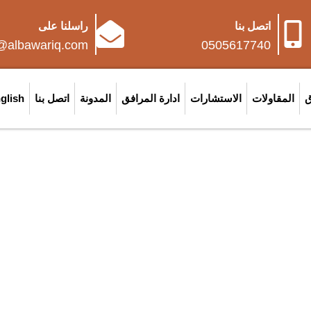
اتصل بنا
راسلنا على
o@albawariq.com
0505617740
ق
المقاولات
الاستشارات
ادارة المرافق
المدونة
اتصل بنا
glish
ت مكافحة الحريق للمباني الكب