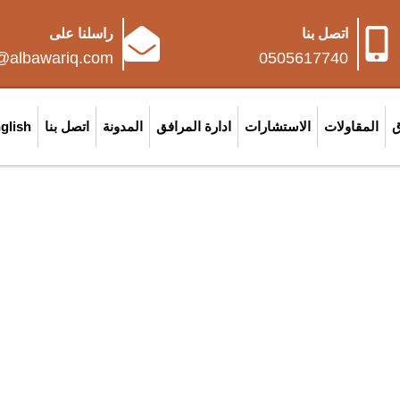
اتصل بنا
راسلنا على
o@albawariq.com
0505617740
ق
المقاولات
الاستشارات
ادارة المرافق
المدونة
اتصل بنا
glish
ترافية وفق جداول زمنية ومعايي