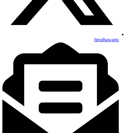
firealbawariq