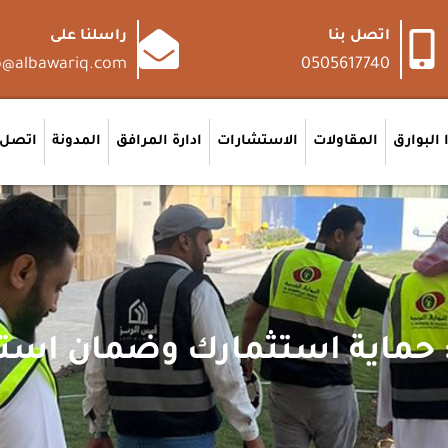
اتصل بنا
راسلنا على
o@albawariq.com
0505617740
 البوارق
المقاولات
الاستشارات
ادارة المرافق
المدونة
اتصل ب
ة: حماية استثمارك وضمان است