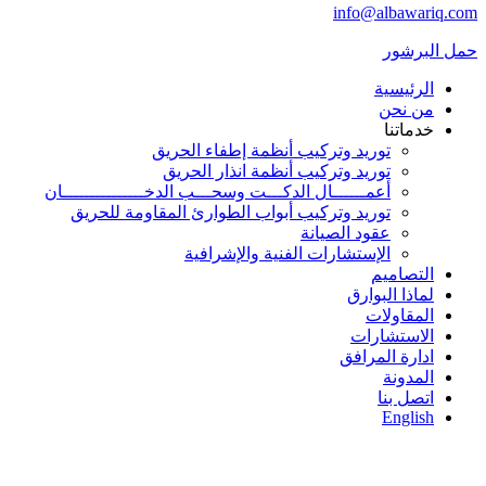
info@albawariq.com
حمل البرشور
الرئيسية
من نحن
خدماتنا
توريد وتركيب أنظمة إطفاء الحريق
توريد وتركيب أنظمة انذار الحريق
أعمــــــال الدكـــت وسحـــب الدخـــــــــــــــان
توريد وتركيب أبواب الطوارئ المقاومة للحريق
عقود الصيانة
الإستشارات الفنية والإشرافية
التصاميم
لماذا البوارق
المقاولات
الاستشارات
ادارة المرافق
المدونة
اتصل بنا
English