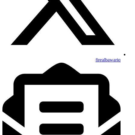
firealbawariq