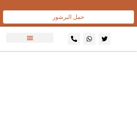
حمل البرشور
إصدار شهادة سلامة المباني
والتمديدات الكهربائية: ضمان
الأمان والامتثال للمعايير