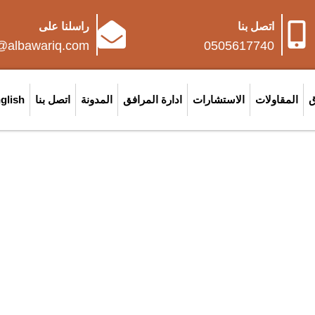
اتصل بنا
راسلنا على
o@albawariq.com
0505617740
ق
المقاولات
الاستشارات
ادارة المرافق
المدونة
اتصل بنا
glish
ى تنفيذ أعمال السلامة ومكاف