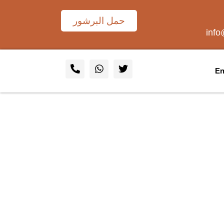
حمل البرشور
inf
En
حة الحريق