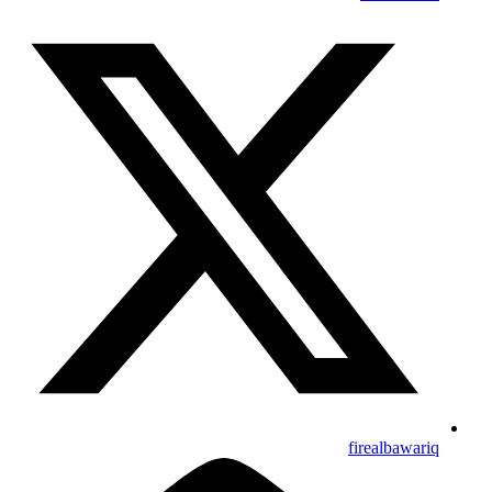
firealbawariq