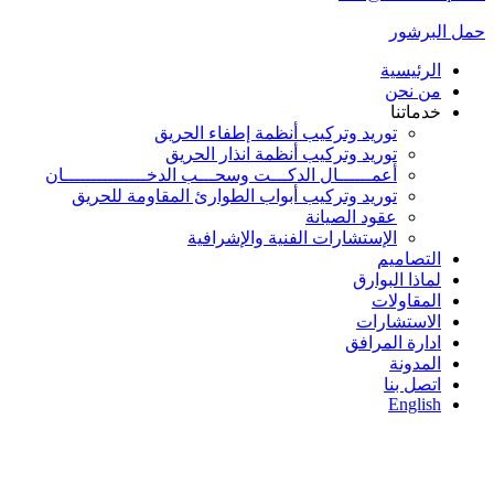
حمل البرشور
الرئيسية
من نحن
خدماتنا
توريد وتركيب أنظمة إطفاء الحريق
توريد وتركيب أنظمة انذار الحريق
أعمــــــال الدكـــت وسحـــب الدخـــــــــــــــان
توريد وتركيب أبواب الطوارئ المقاومة للحريق
عقود الصيانة
الإستشارات الفنية والإشرافية
التصاميم
لماذا البوارق
المقاولات
الاستشارات
ادارة المرافق
المدونة
اتصل بنا
English