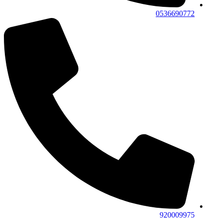
0536690772
920009975