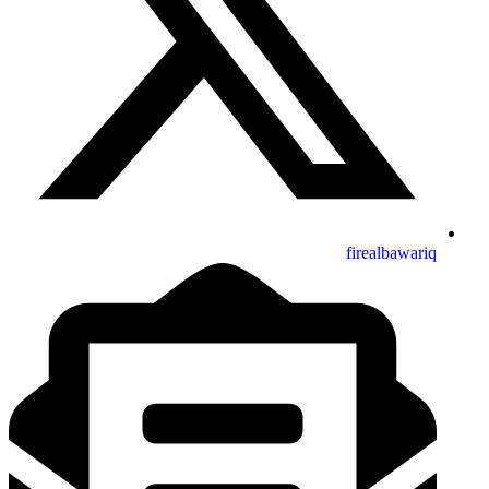
firealbawariq