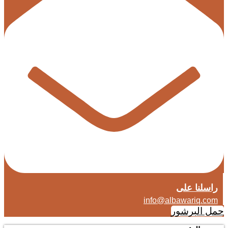
راسلنا على
info@albawariq.com
حمل البرشور